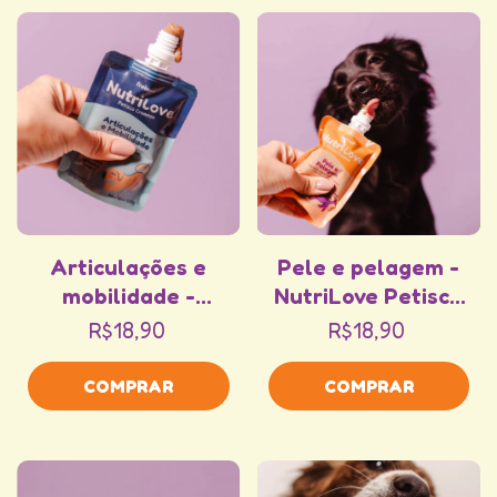
Articulações e
Pele e pelagem -
mobilidade -
NutriLove Petisco
NutriLove Petisco
Cremoso
R$18,90
R$18,90
Cremoso
Funcional 100g
Funcional 100g
COMPRAR