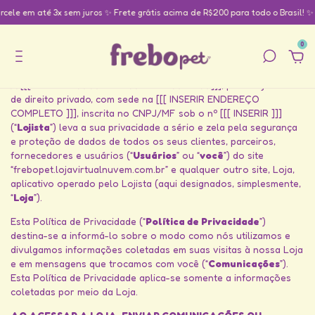
e em até 3x sem juros
✨ Frete grátis acima de R$200 para todo o Brasil! ✨ Par
Política de Privacidade
0
ÚLTIMA ATUALIZAÇÃO: [[[ DATA ]]]
A [[[ INSERIR RAZÃO SOCIAL DE SUA LOJA ]]], pessoa jurídica
de direito privado, com sede na [[[ INSERIR ENDEREÇO
COMPLETO ]]], inscrita no CNPJ/MF sob o nº [[[ INSERIR ]]]
(“
Lojista
”) leva a sua privacidade a sério e zela pela segurança
e proteção de dados de todos os seus clientes, parceiros,
fornecedores e usuários (“
Usuários
” ou “
você
”) do site
“frebopet.lojavirtualnuvem.com.br” e qualquer outro site, Loja,
aplicativo operado pelo Lojista (aqui designados, simplesmente,
“
Loja
”).
Esta Política de Privacidade (“
Política de Privacidade
”)
destina-se a informá-lo sobre o modo como nós utilizamos e
divulgamos informações coletadas em suas visitas à nossa Loja
e em mensagens que trocamos com você (“
Comunicações
”).
Esta Política de Privacidade aplica-se somente a informações
coletadas por meio da Loja.