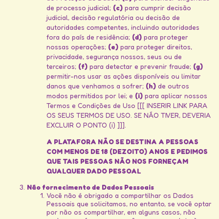
de processo judicial;
(c)
para cumprir decisão
judicial, decisão regulatória ou decisão de
autoridades competentes, incluindo autoridades
fora do país de residência;
(d)
para proteger
nossas operações;
(e)
para proteger direitos,
privacidade, segurança nossos, seus ou de
terceiros;
(f)
para detectar e prevenir fraude;
(g)
permitir-nos usar as ações disponíveis ou limitar
danos que venhamos a sofrer;
(h)
de outros
modos permitidos por lei; e
(i)
para aplicar nossos
Termos e Condições de Uso [[[ INSERIR LINK PARA
OS SEUS TERMOS DE USO. SE NÃO TIVER, DEVERIA
EXCLUIR O PONTO (i) ]]].
A PLATAFORA NÃO SE DESTINA A PESSOAS
COM MENOS DE 18 (DEZOITO) ANOS E PEDIMOS
QUE TAIS PESSOAS NÃO NOS FORNEÇAM
QUALQUER DADO PESSOAL
Não fornecimento de Dados Pessoais
Você não é obrigado a compartilhar os Dados
Pessoais que solicitamos, no entanto, se você optar
por não os compartilhar, em alguns casos, não