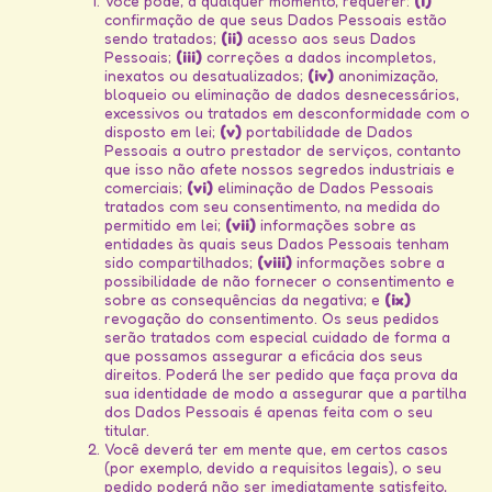
Você pode, a qualquer momento, requerer:
(i)
confirmação de que seus Dados Pessoais estão
sendo tratados;
(ii)
acesso aos seus Dados
Pessoais;
(iii)
correções a dados incompletos,
inexatos ou desatualizados;
(iv)
anonimização,
bloqueio ou eliminação de dados desnecessários,
excessivos ou tratados em desconformidade com o
disposto em lei;
(v)
portabilidade de Dados
Pessoais a outro prestador de serviços, contanto
que isso não afete nossos segredos industriais e
comerciais;
(vi)
eliminação de Dados Pessoais
tratados com seu consentimento, na medida do
permitido em lei;
(vii)
informações sobre as
entidades às quais seus Dados Pessoais tenham
sido compartilhados;
(viii)
informações sobre a
possibilidade de não fornecer o consentimento e
sobre as consequências da negativa; e
(ix)
revogação do consentimento. Os seus pedidos
serão tratados com especial cuidado de forma a
que possamos assegurar a eficácia dos seus
direitos. Poderá lhe ser pedido que faça prova da
sua identidade de modo a assegurar que a partilha
dos Dados Pessoais é apenas feita com o seu
titular.
Você deverá ter em mente que, em certos casos
(por exemplo, devido a requisitos legais), o seu
pedido poderá não ser imediatamente satisfeito,